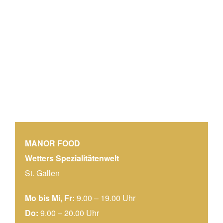
WETTER@MANOR FOOD
St. Gallen
NEU in St. Gallen
Waisenhausstraße 5 (1. UG)
CH 9000 St. Gallen
Tel: +41 (0) 71 225 46 75
filiale.manor@metzg.ch
Mail:
MANOR FOOD
Wetters Spezialitätenwelt
St. Gallen
Öffnungszeiten
Mo bis Mi, Fr:
9.00 – 19.00 Uhr
Do:
9.00 – 20.00 Uhr