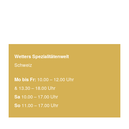
Kontakt
CH 9050 Appenzell
Tel: +41 (0) 71 787 02 60
Fax: +41 (0) 71 787 46 21
petra@metzg.ch
E-Mail:
Wetters Spezialitätenwelt
Schweiz
Mo bis Fr:
10.00 – 12.00 Uhr
Öffnungszeiten
& 13.30 – 18.00 Uhr
Sa
10.00 – 17.00 Uhr
So
11.00 – 17.00 Uhr